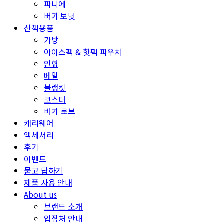
파니에
버기 보닛
산책용품
가방
아이스팩 & 핫팩 파우치
인형
베일
블랭킷
코스터
버기 로브
캐리웨어
액세서리
후기
이벤트
묻고 답하기
제품 사용 안내
About us
브랜드 소개
입점처 안내