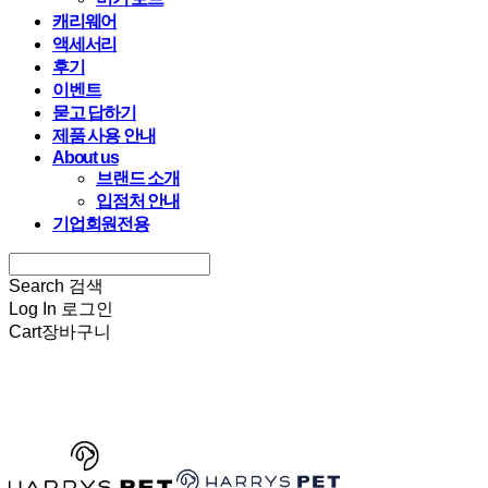
캐리웨어
액세서리
후기
이벤트
묻고 답하기
제품 사용 안내
About us
브랜드 소개
입점처 안내
기업회원전용
Search
검색
Log In
로그인
Cart
장바구니
HARRYSPET