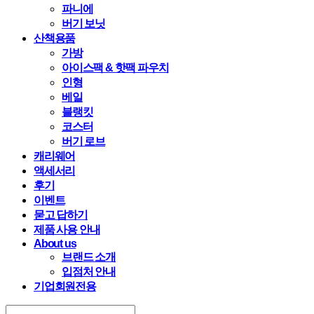
파니에
버기 보닛
산책용품
가방
아이스팩 & 핫팩 파우치
인형
베일
블랭킷
코스터
버기 로브
캐리웨어
액세서리
후기
이벤트
묻고 답하기
제품 사용 안내
About us
브랜드 소개
입점처 안내
기업회원전용