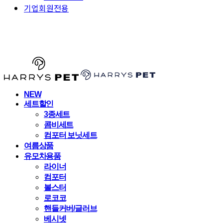
기업회원전용
HARRYSPET
NEW
세트할인
3종세트
콤비세트
컴포터 보닛세트
여름상품
유모차용품
라이너
컴포터
볼스터
로코코
핸들커버/글러브
베시넷