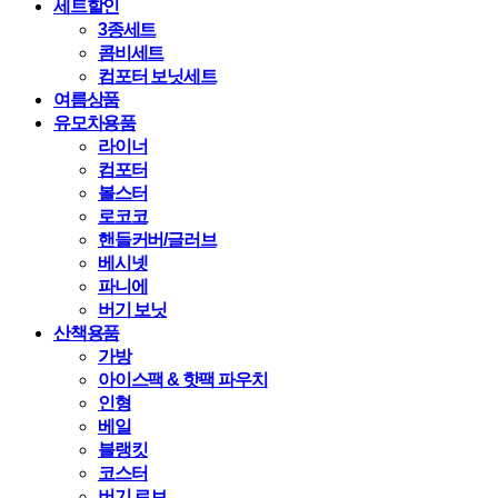
세트할인
3종세트
콤비세트
컴포터 보닛세트
여름상품
유모차용품
라이너
컴포터
볼스터
로코코
핸들커버/글러브
베시넷
파니에
버기 보닛
산책용품
가방
아이스팩 & 핫팩 파우치
인형
베일
블랭킷
코스터
버기 로브