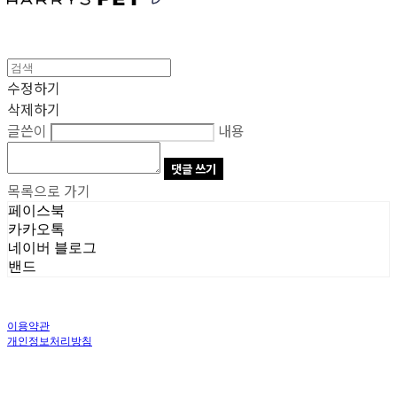
수정하기
삭제하기
글쓴이
내용
댓글 쓰기
목록으로 가기
페이스북
카카오톡
네이버 블로그
밴드
이용약관
개인정보처리방침
사업자정보확인
상호: 주식회사 오브앤 | 대표: 유정훈 | 개인정보관리책임자: 정준영 | 전화: 070-