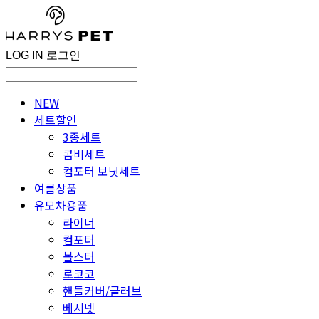
LOG IN
로그인
NEW
세트할인
3종세트
콤비세트
컴포터 보닛세트
여름상품
유모차용품
라이너
컴포터
볼스터
로코코
핸들커버/글러브
베시넷