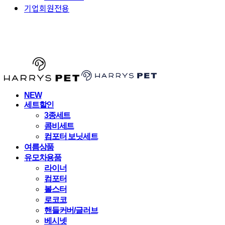
기업회원전용
HARRYSPET
NEW
세트할인
3종세트
콤비세트
컴포터 보닛세트
여름상품
유모차용품
라이너
컴포터
볼스터
로코코
핸들커버/글러브
베시넷