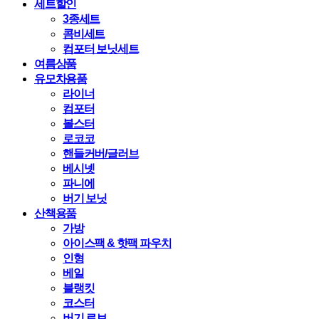
세트할인
3종세트
콤비세트
컴포터 보닛세트
여름상품
유모차용품
라이너
컴포터
볼스터
로코코
핸들커버/글러브
베시넷
파니에
버기 보닛
산책용품
가방
아이스팩 & 핫팩 파우치
인형
베일
블랭킷
코스터
버기 로브