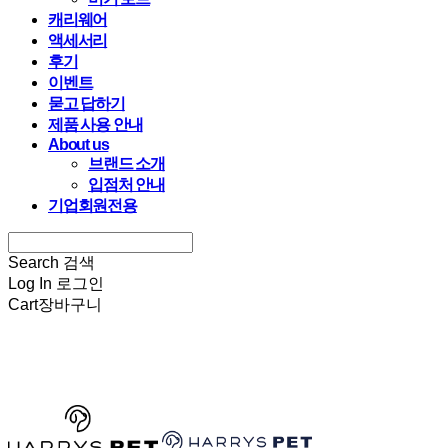
캐리웨어
액세서리
후기
이벤트
묻고 답하기
제품 사용 안내
About us
브랜드 소개
입점처 안내
기업회원전용
Search
검색
Log In
로그인
Cart
장바구니
HARRYSPET