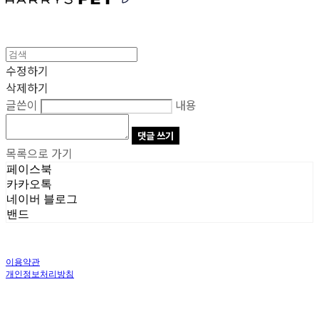
수정하기
삭제하기
글쓴이
내용
댓글 쓰기
목록으로 가기
페이스북
카카오톡
네이버 블로그
밴드
이용약관
개인정보처리방침
사업자정보확인
상호: 주식회사 오브앤 | 대표: 유정훈 | 개인정보관리책임자: 정준영 | 전화: 070-