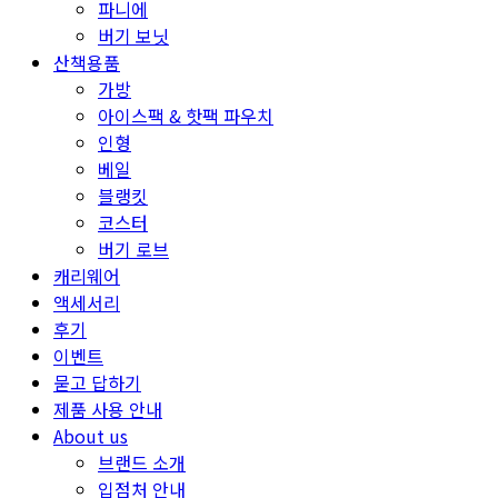
파니에
버기 보닛
산책용품
가방
아이스팩 & 핫팩 파우치
인형
베일
블랭킷
코스터
버기 로브
캐리웨어
액세서리
후기
이벤트
묻고 답하기
제품 사용 안내
About us
브랜드 소개
입점처 안내