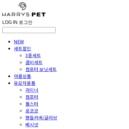
LOG IN
로그인
NEW
세트할인
3종세트
콤비세트
컴포터 보닛세트
여름상품
유모차용품
라이너
컴포터
볼스터
로코코
핸들커버/글러브
베시넷