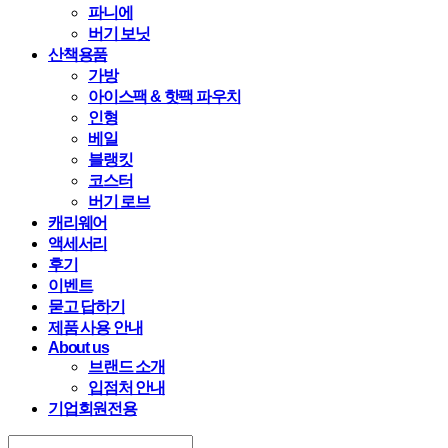
파니에
버기 보닛
산책용품
가방
아이스팩 & 핫팩 파우치
인형
베일
블랭킷
코스터
버기 로브
캐리웨어
액세서리
후기
이벤트
묻고 답하기
제품 사용 안내
About us
브랜드 소개
입점처 안내
기업회원전용