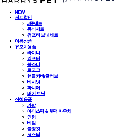
NEW
세트할인
3종세트
콤비세트
컴포터 보닛세트
여름상품
유모차용품
라이너
컴포터
볼스터
로코코
핸들커버/글러브
베시넷
파니에
버기 보닛
산책용품
가방
아이스팩 & 핫팩 파우치
인형
베일
블랭킷
코스터