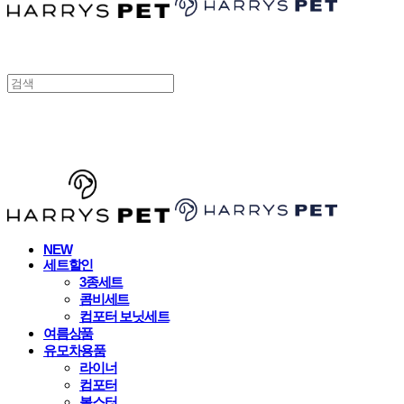
HARRYSPET
NEW
세트할인
3종세트
콤비세트
컴포터 보닛세트
여름상품
유모차용품
라이너
컴포터
볼스터