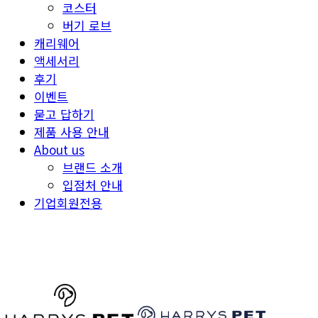
코스터
버기 로브
캐리웨어
액세서리
후기
이벤트
묻고 답하기
제품 사용 안내
About us
브랜드 소개
입점처 안내
기업회원전용
HARRYSPET