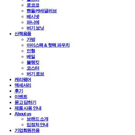
로코코
핸들커버/글러브
베시넷
파니에
버기 보닛
산책용품
가방
아이스팩 & 핫팩 파우치
인형
베일
블랭킷
코스터
버기 로브
캐리웨어
액세서리
후기
이벤트
묻고 답하기
제품 사용 안내
About us
브랜드 소개
입점처 안내
기업회원전용