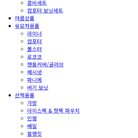
콤비세트
컴포터 보닛세트
여름상품
유모차용품
라이너
컴포터
볼스터
로코코
핸들커버/글러브
베시넷
파니에
버기 보닛
산책용품
가방
아이스팩 & 핫팩 파우치
인형
베일
블랭킷