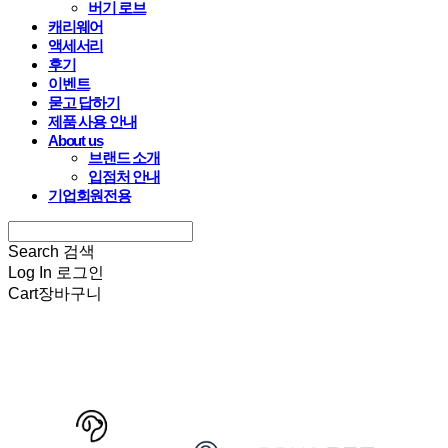
버기 로브
캐리웨어
액세서리
후기
이벤트
묻고 답하기
제품 사용 안내
About us
브랜드 소개
입점처 안내
기업회원전용
Search
검색
Log In
로그인
Cart
장바구니
HARRYSPET