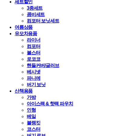
세트할인
3종세트
콤비세트
컴포터 보닛세트
여름상품
유모차용품
라이너
컴포터
볼스터
로코코
핸들커버/글러브
베시넷
파니에
버기 보닛
산책용품
가방
아이스팩 & 핫팩 파우치
인형
베일
블랭킷
코스터
버기 로브