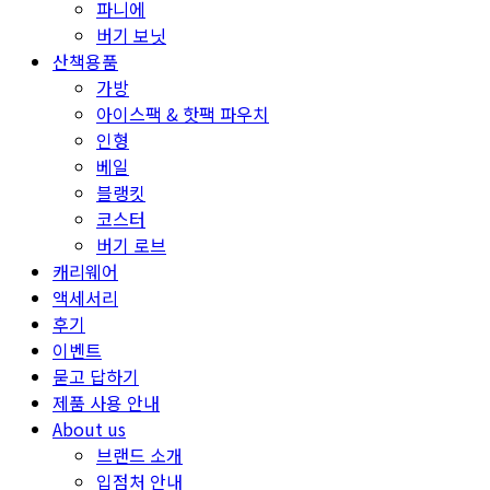
파니에
버기 보닛
산책용품
가방
아이스팩 & 핫팩 파우치
인형
베일
블랭킷
코스터
버기 로브
캐리웨어
액세서리
후기
이벤트
묻고 답하기
제품 사용 안내
About us
브랜드 소개
입점처 안내