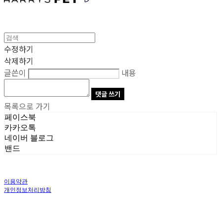
수정하기
삭제하기
글쓴이
내용
댓글 쓰기
목록으로 가기
페이스북
카카오톡
네이버 블로그
밴드
이용약관
개인정보처리방침
사업자정보확인
상호: 주식회사 오브앤 | 대표: 유정훈 | 개인정보관리책임자: 정준영 | 전화: 070-