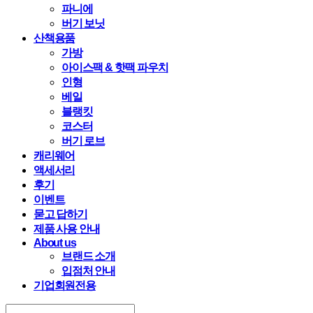
파니에
버기 보닛
산책용품
가방
아이스팩 & 핫팩 파우치
인형
베일
블랭킷
코스터
버기 로브
캐리웨어
액세서리
후기
이벤트
묻고 답하기
제품 사용 안내
About us
브랜드 소개
입점처 안내
기업회원전용