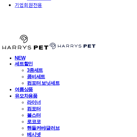
기업회원전용
HARRYSPET
NEW
세트할인
3종세트
콤비세트
컴포터 보닛세트
여름상품
유모차용품
라이너
컴포터
볼스터
로코코
핸들커버/글러브
베시넷