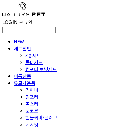
LOG IN
로그인
NEW
세트할인
3종세트
콤비세트
컴포터 보닛세트
여름상품
유모차용품
라이너
컴포터
볼스터
로코코
핸들커버/글러브
베시넷