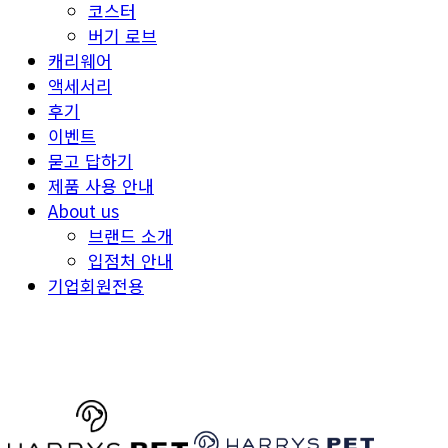
코스터
버기 로브
캐리웨어
액세서리
후기
이벤트
묻고 답하기
제품 사용 안내
About us
브랜드 소개
입점처 안내
기업회원전용
HARRYSPET