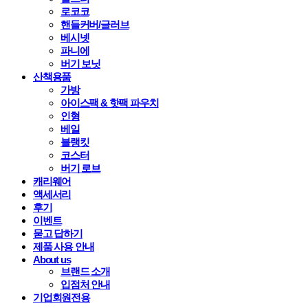
로코코
핸들커버/글러브
베시넷
파니에
버기 보닛
산책용품
가방
아이스팩 & 핫팩 파우치
인형
베일
블랭킷
코스터
버기 로브
캐리웨어
액세서리
후기
이벤트
묻고 답하기
제품 사용 안내
About us
브랜드 소개
입점처 안내
기업회원전용