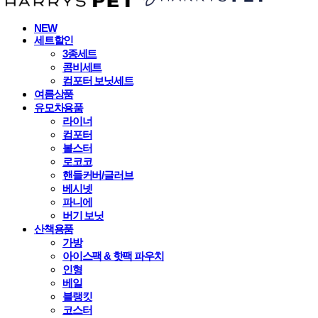
NEW
세트할인
3종세트
콤비세트
컴포터 보닛세트
여름상품
유모차용품
라이너
컴포터
볼스터
로코코
핸들커버/글러브
베시넷
파니에
버기 보닛
산책용품
가방
아이스팩 & 핫팩 파우치
인형
베일
블랭킷
코스터