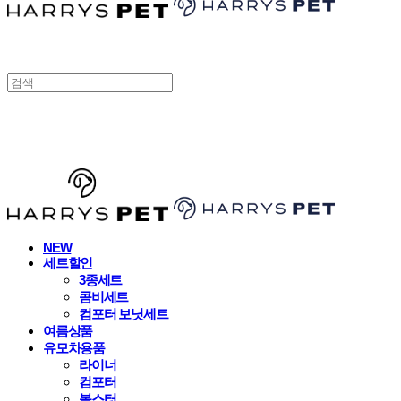
HARRYSPET
NEW
세트할인
3종세트
콤비세트
컴포터 보닛세트
여름상품
유모차용품
라이너
컴포터
볼스터