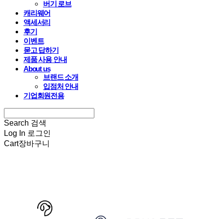
버기 로브
캐리웨어
액세서리
후기
이벤트
묻고 답하기
제품 사용 안내
About us
브랜드 소개
입점처 안내
기업회원전용
Search
검색
Log In
로그인
Cart
장바구니
HARRYSPET