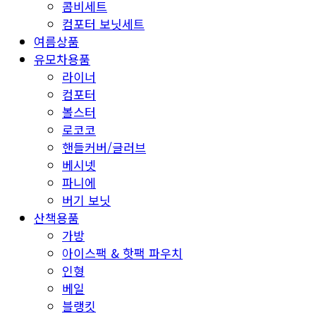
콤비세트
컴포터 보닛세트
여름상품
유모차용품
라이너
컴포터
볼스터
로코코
핸들커버/글러브
베시넷
파니에
버기 보닛
산책용품
가방
아이스팩 & 핫팩 파우치
인형
베일
블랭킷