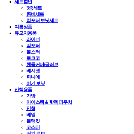
세트할인
3종세트
콤비세트
컴포터 보닛세트
여름상품
유모차용품
라이너
컴포터
볼스터
로코코
핸들커버/글러브
베시넷
파니에
버기 보닛
산책용품
가방
아이스팩 & 핫팩 파우치
인형
베일
블랭킷
코스터
버기 로브