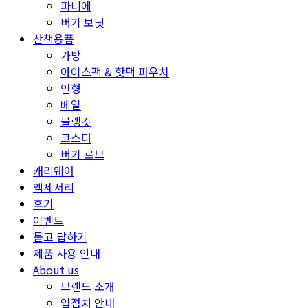
파니에
버기 보닛
산책용품
가방
아이스팩 & 핫팩 파우치
인형
베일
블랭킷
코스터
버기 로브
캐리웨어
액세서리
후기
이벤트
묻고 답하기
제품 사용 안내
About us
브랜드 소개
입점처 안내