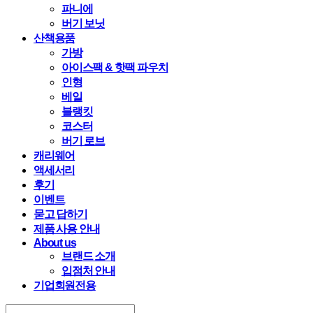
파니에
버기 보닛
산책용품
가방
아이스팩 & 핫팩 파우치
인형
베일
블랭킷
코스터
버기 로브
캐리웨어
액세서리
후기
이벤트
묻고 답하기
제품 사용 안내
About us
브랜드 소개
입점처 안내
기업회원전용