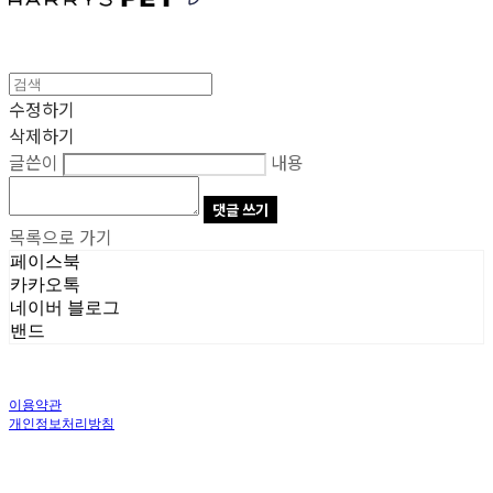
수정하기
삭제하기
글쓴이
내용
댓글 쓰기
목록으로 가기
페이스북
카카오톡
네이버 블로그
밴드
이용약관
개인정보처리방침
사업자정보확인
상호: 주식회사 오브앤 | 대표: 유정훈 | 개인정보관리책임자: 정준영 | 전화: 070-