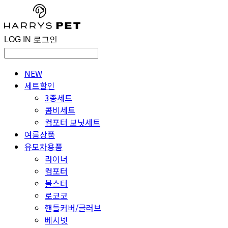
LOG IN
로그인
NEW
세트할인
3종세트
콤비세트
컴포터 보닛세트
여름상품
유모차용품
라이너
컴포터
볼스터
로코코
핸들커버/글러브
베시넷