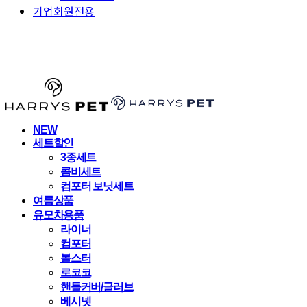
기업회원전용
HARRYSPET
NEW
세트할인
3종세트
콤비세트
컴포터 보닛세트
여름상품
유모차용품
라이너
컴포터
볼스터
로코코
핸들커버/글러브
베시넷