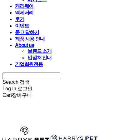
캐리웨어
액세서리
후기
이벤트
묻고 답하기
제품 사용 안내
About us
브랜드 소개
입점처 안내
기업회원전용
Search
검색
Log In
로그인
Cart
장바구니
HARRYSPET