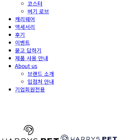
코스터
버기 로브
캐리웨어
액세서리
후기
이벤트
묻고 답하기
제품 사용 안내
About us
브랜드 소개
입점처 안내
기업회원전용
HARRYSPET