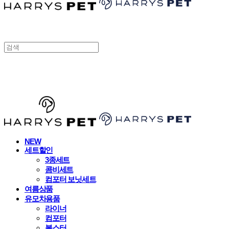
HARRYSPET
NEW
세트할인
3종세트
콤비세트
컴포터 보닛세트
여름상품
유모차용품
라이너
컴포터
볼스터