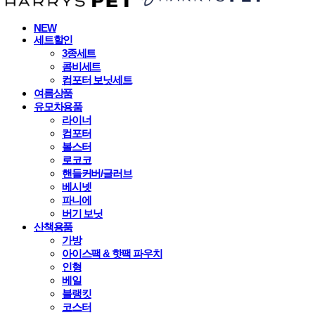
NEW
세트할인
3종세트
콤비세트
컴포터 보닛세트
여름상품
유모차용품
라이너
컴포터
볼스터
로코코
핸들커버/글러브
베시넷
파니에
버기 보닛
산책용품
가방
아이스팩 & 핫팩 파우치
인형
베일
블랭킷
코스터