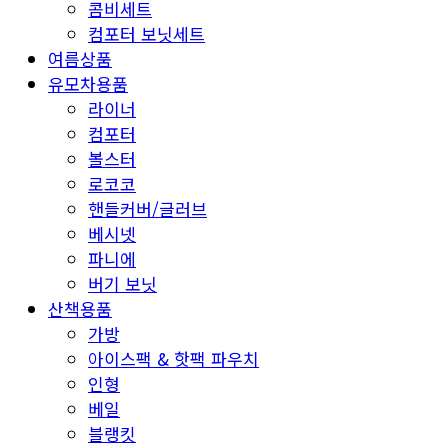
콤비세트
컴포터 보닛세트
여름상품
유모차용품
라이너
컴포터
볼스터
로코코
핸들커버/글러브
베시넷
파니에
버기 보닛
산책용품
가방
아이스팩 & 핫팩 파우치
인형
베일
블랭킷