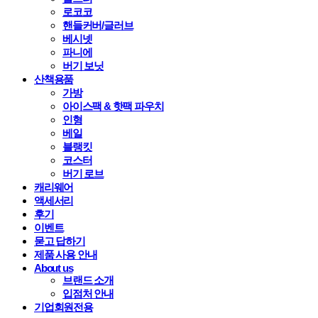
로코코
핸들커버/글러브
베시넷
파니에
버기 보닛
산책용품
가방
아이스팩 & 핫팩 파우치
인형
베일
블랭킷
코스터
버기 로브
캐리웨어
액세서리
후기
이벤트
묻고 답하기
제품 사용 안내
About us
브랜드 소개
입점처 안내
기업회원전용