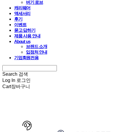
버기 로브
캐리웨어
액세서리
후기
이벤트
묻고 답하기
제품 사용 안내
About us
브랜드 소개
입점처 안내
기업회원전용
Search
검색
Log In
로그인
Cart
장바구니
HARRYSPET