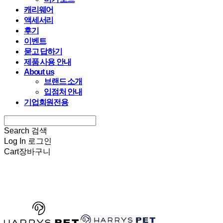
캐리웨어
액세서리
후기
이벤트
묻고 답하기
제품 사용 안내
About us
브랜드 소개
입점처 안내
기업회원전용
Search
검색
Log In
로그인
Cart
장바구니
HARRYSPET