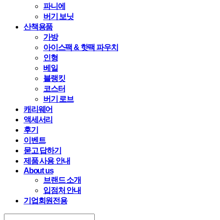
파니에
버기 보닛
산책용품
가방
아이스팩 & 핫팩 파우치
인형
베일
블랭킷
코스터
버기 로브
캐리웨어
액세서리
후기
이벤트
묻고 답하기
제품 사용 안내
About us
브랜드 소개
입점처 안내
기업회원전용