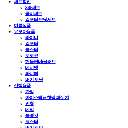
세트할인
3종세트
콤비세트
컴포터 보닛세트
여름상품
유모차용품
라이너
컴포터
볼스터
로코코
핸들커버/글러브
베시넷
파니에
버기 보닛
산책용품
가방
아이스팩 & 핫팩 파우치
인형
베일
블랭킷
코스터
버기 로브