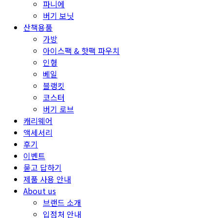
파니에
버기 보닛
산책용품
가방
아이스팩 & 핫팩 파우치
인형
베일
블랭킷
코스터
버기 로브
캐리웨어
액세서리
후기
이벤트
묻고 답하기
제품 사용 안내
About us
브랜드 소개
입점처 안내