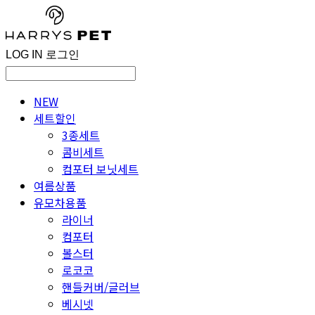
LOG IN
로그인
NEW
세트할인
3종세트
콤비세트
컴포터 보닛세트
여름상품
유모차용품
라이너
컴포터
볼스터
로코코
핸들커버/글러브
베시넷