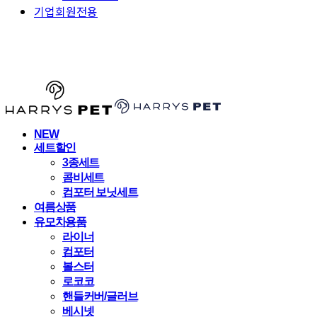
기업회원전용
HARRYSPET
NEW
세트할인
3종세트
콤비세트
컴포터 보닛세트
여름상품
유모차용품
라이너
컴포터
볼스터
로코코
핸들커버/글러브
베시넷