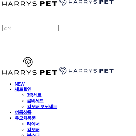
HARRYSPET
NEW
세트할인
3종세트
콤비세트
컴포터 보닛세트
여름상품
유모차용품
라이너
컴포터
볼스터