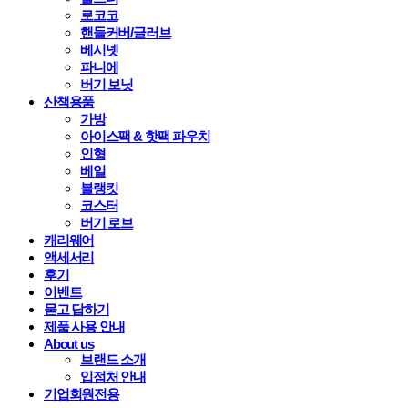
로코코
핸들커버/글러브
베시넷
파니에
버기 보닛
산책용품
가방
아이스팩 & 핫팩 파우치
인형
베일
블랭킷
코스터
버기 로브
캐리웨어
액세서리
후기
이벤트
묻고 답하기
제품 사용 안내
About us
브랜드 소개
입점처 안내
기업회원전용