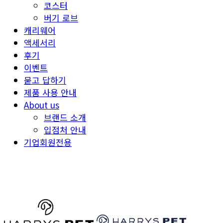
코스터
버기 로브
캐리웨어
액세서리
후기
이벤트
묻고 답하기
제품 사용 안내
About us
브랜드 소개
입점처 안내
기업회원전용
HARRYSPET