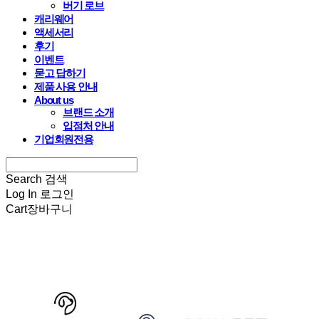
버기 로브
캐리웨어
액세서리
후기
이벤트
묻고 답하기
제품 사용 안내
About us
브랜드 소개
입점처 안내
기업회원전용
Search
검색
Log In
로그인
Cart
장바구니
HARRYSPET