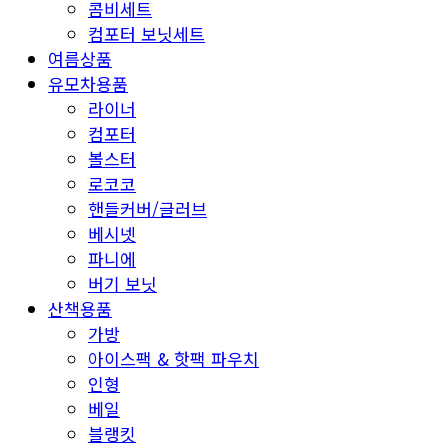
콤비세트
컴포터 보닛세트
여름상품
유모차용품
라이너
컴포터
볼스터
로코코
핸들커버/글러브
베시넷
파니에
버기 보닛
산책용품
가방
아이스팩 & 핫팩 파우치
인형
베일
블랭킷