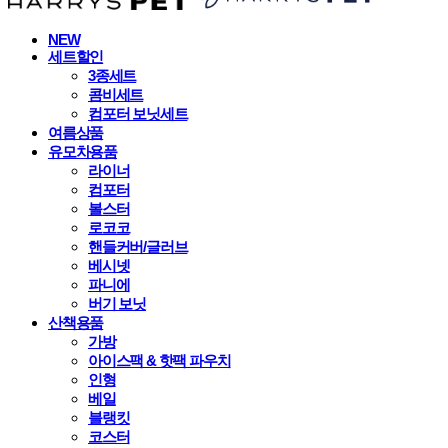
NEW
세트할인
3종세트
콤비세트
컴포터 보닛세트
여름상품
유모차용품
라이너
컴포터
볼스터
로코코
핸들커버/글러브
베시넷
파니에
버기 보닛
산책용품
가방
아이스팩 & 핫팩 파우치
인형
베일
블랭킷
코스터