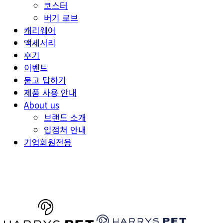
코스터
버기 로브
캐리웨어
액세서리
후기
이벤트
묻고 답하기
제품 사용 안내
About us
브랜드 소개
입점처 안내
기업회원전용
HARRYSPET