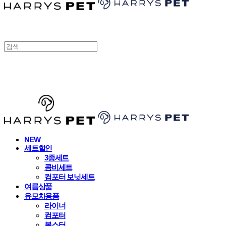
HARRYSPET
NEW
세트할인
3종세트
콤비세트
컴포터 보닛세트
여름상품
유모차용품
라이너
컴포터
볼스터