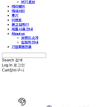
버기 로브
캐리웨어
액세서리
후기
이벤트
묻고 답하기
제품 사용 안내
About us
브랜드 소개
입점처 안내
기업회원전용
Search
검색
Log In
로그인
Cart
장바구니
HARRYSPET