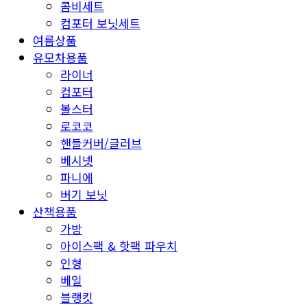
콤비세트
컴포터 보닛세트
여름상품
유모차용품
라이너
컴포터
볼스터
로코코
핸들커버/글러브
베시넷
파니에
버기 보닛
산책용품
가방
아이스팩 & 핫팩 파우치
인형
베일
블랭킷