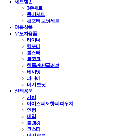
세트할인
3종세트
콤비세트
컴포터 보닛세트
여름상품
유모차용품
라이너
컴포터
볼스터
로코코
핸들커버/글러브
베시넷
파니에
버기 보닛
산책용품
가방
아이스팩 & 핫팩 파우치
인형
베일
블랭킷
코스터
버기 로브