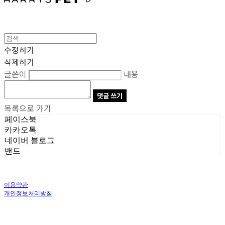
수정하기
삭제하기
글쓴이
내용
댓글 쓰기
목록으로 가기
페이스북
카카오톡
네이버 블로그
밴드
이용약관
개인정보처리방침
사업자정보확인
상호: 주식회사 오브앤 | 대표: 유정훈 | 개인정보관리책임자: 정준영 | 전화: 070-