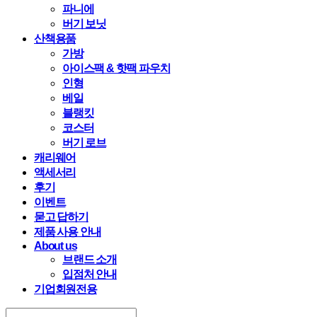
파니에
버기 보닛
산책용품
가방
아이스팩 & 핫팩 파우치
인형
베일
블랭킷
코스터
버기 로브
캐리웨어
액세서리
후기
이벤트
묻고 답하기
제품 사용 안내
About us
브랜드 소개
입점처 안내
기업회원전용