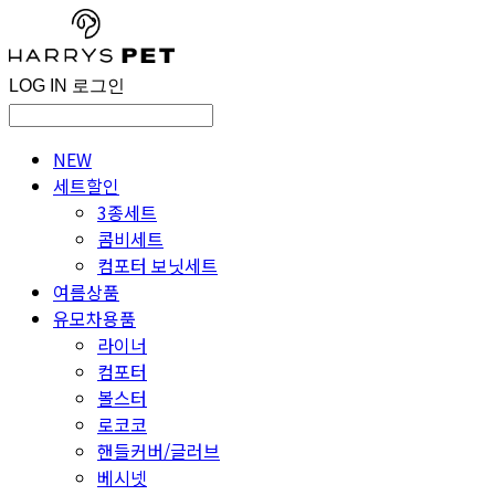
LOG IN
로그인
NEW
세트할인
3종세트
콤비세트
컴포터 보닛세트
여름상품
유모차용품
라이너
컴포터
볼스터
로코코
핸들커버/글러브
베시넷