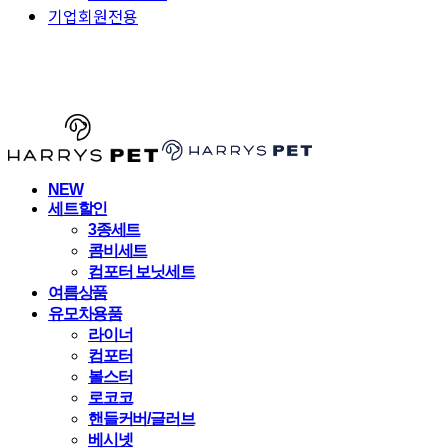
기업회원전용
HARRYSPET
NEW
세트할인
3종세트
콤비세트
컴포터 보닛세트
여름상품
유모차용품
라이너
컴포터
볼스터
로코코
핸들커버/글러브
베시넷