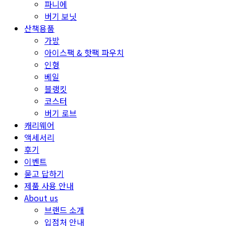
파니에
버기 보닛
산책용품
가방
아이스팩 & 핫팩 파우치
인형
베일
블랭킷
코스터
버기 로브
캐리웨어
액세서리
후기
이벤트
묻고 답하기
제품 사용 안내
About us
브랜드 소개
입점처 안내