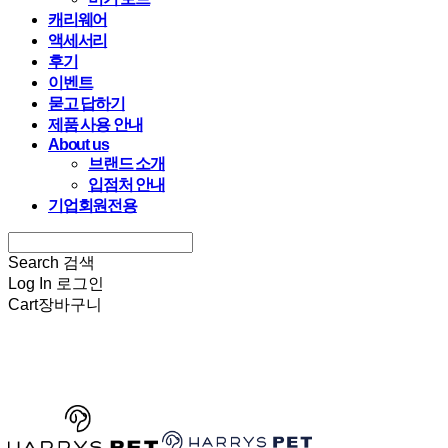
캐리웨어
액세서리
후기
이벤트
묻고 답하기
제품 사용 안내
About us
브랜드 소개
입점처 안내
기업회원전용
Search
검색
Log In
로그인
Cart
장바구니
HARRYSPET