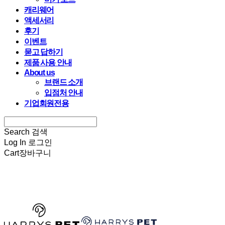
캐리웨어
액세서리
후기
이벤트
묻고 답하기
제품 사용 안내
About us
브랜드 소개
입점처 안내
기업회원전용
Search
검색
Log In
로그인
Cart
장바구니
HARRYSPET