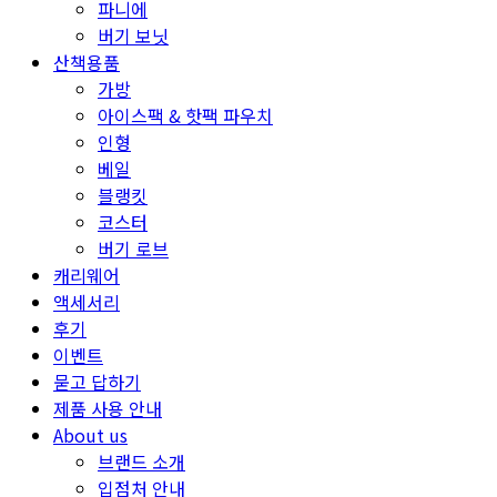
파니에
버기 보닛
산책용품
가방
아이스팩 & 핫팩 파우치
인형
베일
블랭킷
코스터
버기 로브
캐리웨어
액세서리
후기
이벤트
묻고 답하기
제품 사용 안내
About us
브랜드 소개
입점처 안내