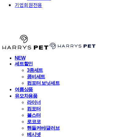
기업회원전용
HARRYSPET
NEW
세트할인
3종세트
콤비세트
컴포터 보닛세트
여름상품
유모차용품
라이너
컴포터
볼스터
로코코
핸들커버/글러브
베시넷