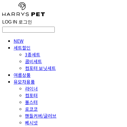
LOG IN
로그인
NEW
세트할인
3종세트
콤비세트
컴포터 보닛세트
여름상품
유모차용품
라이너
컴포터
볼스터
로코코
핸들커버/글러브
베시넷