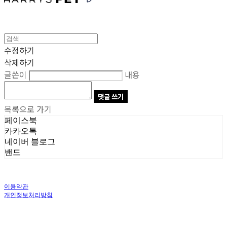
수정하기
삭제하기
글쓴이
내용
댓글 쓰기
목록으로 가기
페이스북
카카오톡
네이버 블로그
밴드
이용약관
개인정보처리방침
사업자정보확인
상호: 주식회사 오브앤 | 대표: 유정훈 | 개인정보관리책임자: 정준영 | 전화: 070-