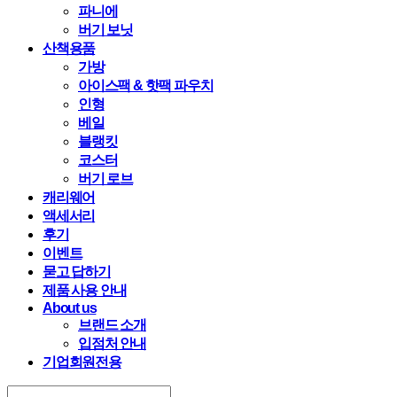
파니에
버기 보닛
산책용품
가방
아이스팩 & 핫팩 파우치
인형
베일
블랭킷
코스터
버기 로브
캐리웨어
액세서리
후기
이벤트
묻고 답하기
제품 사용 안내
About us
브랜드 소개
입점처 안내
기업회원전용