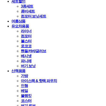
세트할인
3종세트
콤비세트
컴포터 보닛세트
여름상품
유모차용품
라이너
컴포터
볼스터
로코코
핸들커버/글러브
베시넷
파니에
버기 보닛
산책용품
가방
아이스팩 & 핫팩 파우치
인형
베일
블랭킷
코스터
버기 로브