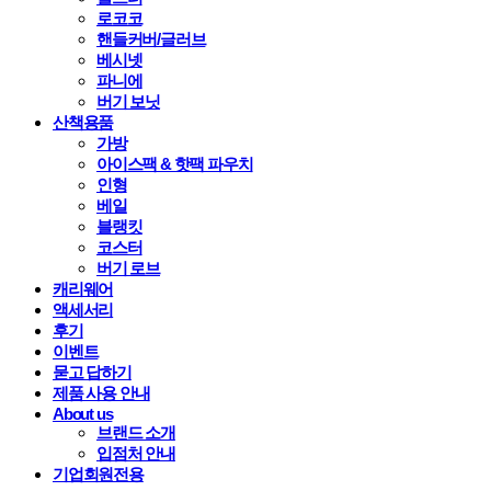
로코코
핸들커버/글러브
베시넷
파니에
버기 보닛
산책용품
가방
아이스팩 & 핫팩 파우치
인형
베일
블랭킷
코스터
버기 로브
캐리웨어
액세서리
후기
이벤트
묻고 답하기
제품 사용 안내
About us
브랜드 소개
입점처 안내
기업회원전용