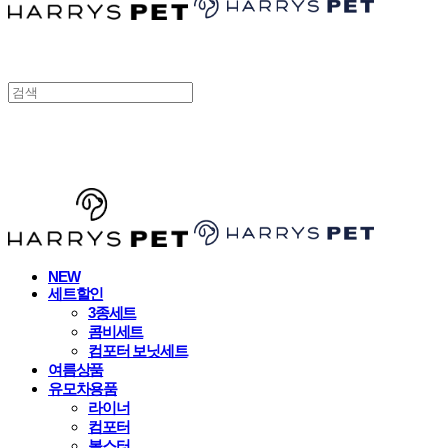
HARRYSPET
NEW
세트할인
3종세트
콤비세트
컴포터 보닛세트
여름상품
유모차용품
라이너
컴포터
볼스터