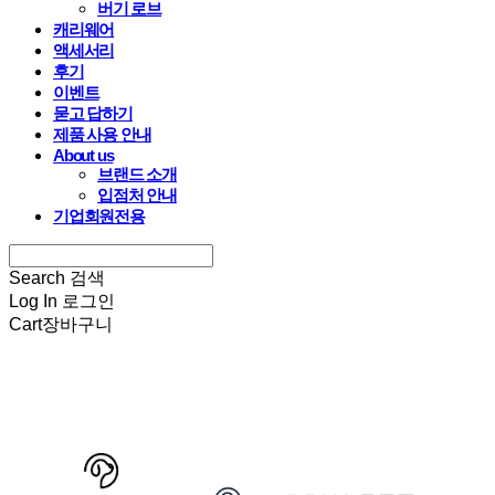
버기 로브
캐리웨어
액세서리
후기
이벤트
묻고 답하기
제품 사용 안내
About us
브랜드 소개
입점처 안내
기업회원전용
Search
검색
Log In
로그인
Cart
장바구니
HARRYSPET