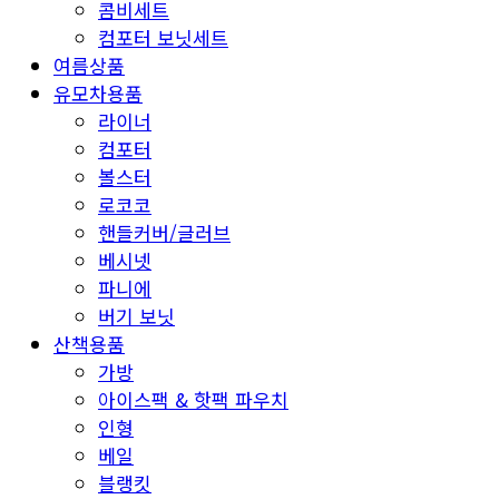
콤비세트
컴포터 보닛세트
여름상품
유모차용품
라이너
컴포터
볼스터
로코코
핸들커버/글러브
베시넷
파니에
버기 보닛
산책용품
가방
아이스팩 & 핫팩 파우치
인형
베일
블랭킷