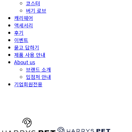
코스터
버기 로브
캐리웨어
액세서리
후기
이벤트
묻고 답하기
제품 사용 안내
About us
브랜드 소개
입점처 안내
기업회원전용
HARRYSPET