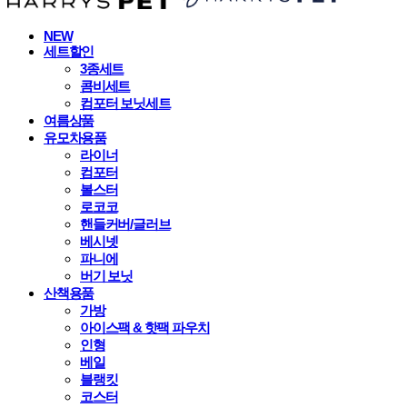
NEW
세트할인
3종세트
콤비세트
컴포터 보닛세트
여름상품
유모차용품
라이너
컴포터
볼스터
로코코
핸들커버/글러브
베시넷
파니에
버기 보닛
산책용품
가방
아이스팩 & 핫팩 파우치
인형
베일
블랭킷
코스터