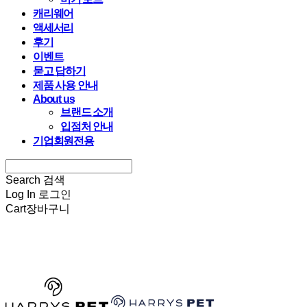
캐리웨어
액세서리
후기
이벤트
묻고 답하기
제품 사용 안내
About us
브랜드 소개
입점처 안내
기업회원전용
Search
검색
Log In
로그인
Cart
장바구니
HARRYSPET