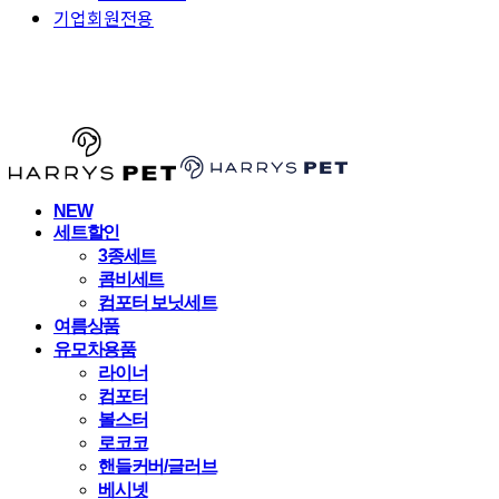
기업회원전용
HARRYSPET
NEW
세트할인
3종세트
콤비세트
컴포터 보닛세트
여름상품
유모차용품
라이너
컴포터
볼스터
로코코
핸들커버/글러브
베시넷