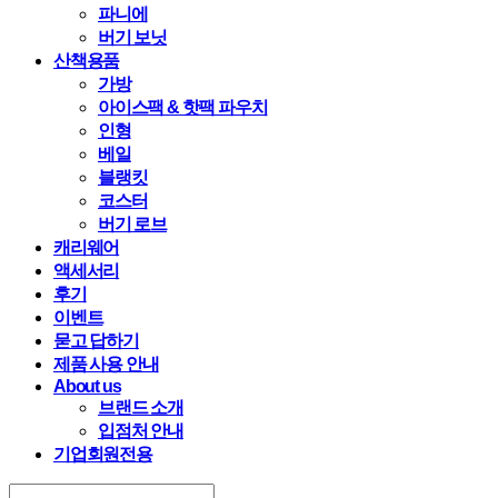
파니에
버기 보닛
산책용품
가방
아이스팩 & 핫팩 파우치
인형
베일
블랭킷
코스터
버기 로브
캐리웨어
액세서리
후기
이벤트
묻고 답하기
제품 사용 안내
About us
브랜드 소개
입점처 안내
기업회원전용