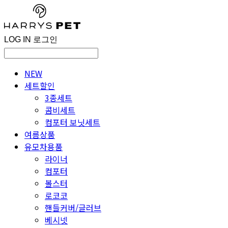
LOG IN
로그인
NEW
세트할인
3종세트
콤비세트
컴포터 보닛세트
여름상품
유모차용품
라이너
컴포터
볼스터
로코코
핸들커버/글러브
베시넷