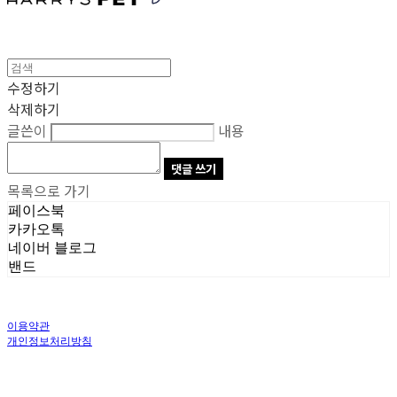
수정하기
삭제하기
글쓴이
내용
댓글 쓰기
목록으로 가기
페이스북
카카오톡
네이버 블로그
밴드
이용약관
개인정보처리방침
사업자정보확인
상호: 주식회사 오브앤 | 대표: 유정훈 | 개인정보관리책임자: 정준영 | 전화: 070-