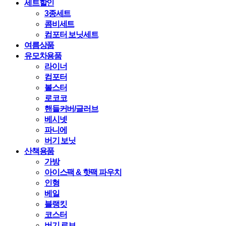
세트할인
3종세트
콤비세트
컴포터 보닛세트
여름상품
유모차용품
라이너
컴포터
볼스터
로코코
핸들커버/글러브
베시넷
파니에
버기 보닛
산책용품
가방
아이스팩 & 핫팩 파우치
인형
베일
블랭킷
코스터
버기 로브