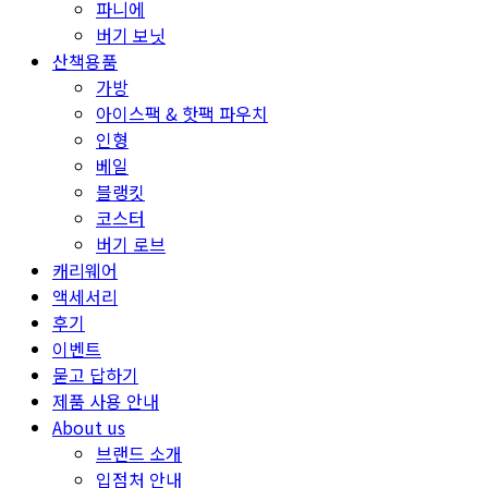
파니에
버기 보닛
산책용품
가방
아이스팩 & 핫팩 파우치
인형
베일
블랭킷
코스터
버기 로브
캐리웨어
액세서리
후기
이벤트
묻고 답하기
제품 사용 안내
About us
브랜드 소개
입점처 안내