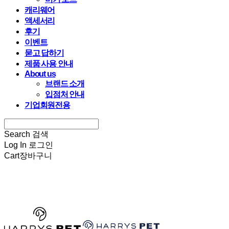
캐리웨어
액세서리
후기
이벤트
묻고 답하기
제품 사용 안내
About us
브랜드 소개
입점처 안내
기업회원전용
Search
검색
Log In
로그인
Cart
장바구니
HARRYSPET