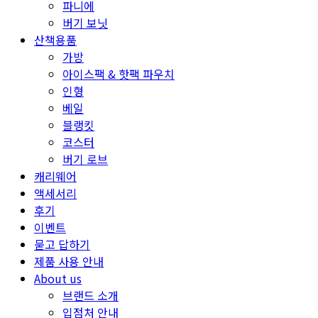
파니에
버기 보닛
산책용품
가방
아이스팩 & 핫팩 파우치
인형
베일
블랭킷
코스터
버기 로브
캐리웨어
액세서리
후기
이벤트
묻고 답하기
제품 사용 안내
About us
브랜드 소개
입점처 안내