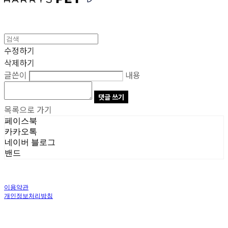
수정하기
삭제하기
글쓴이
내용
댓글 쓰기
목록으로 가기
페이스북
카카오톡
네이버 블로그
밴드
이용약관
개인정보처리방침
사업자정보확인
상호: 주식회사 오브앤 | 대표: 유정훈 | 개인정보관리책임자: 정준영 | 전화: 070-