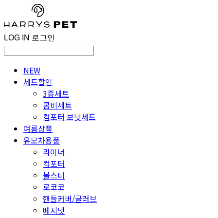
LOG IN
로그인
NEW
세트할인
3종세트
콤비세트
컴포터 보닛세트
여름상품
유모차용품
라이너
컴포터
볼스터
로코코
핸들커버/글러브
베시넷