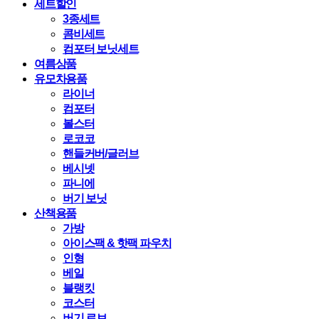
세트할인
3종세트
콤비세트
컴포터 보닛세트
여름상품
유모차용품
라이너
컴포터
볼스터
로코코
핸들커버/글러브
베시넷
파니에
버기 보닛
산책용품
가방
아이스팩 & 핫팩 파우치
인형
베일
블랭킷
코스터
버기 로브