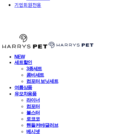
기업회원전용
HARRYSPET
NEW
세트할인
3종세트
콤비세트
컴포터 보닛세트
여름상품
유모차용품
라이너
컴포터
볼스터
로코코
핸들커버/글러브
베시넷