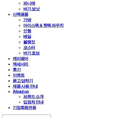
파니에
버기 보닛
산책용품
가방
아이스팩 & 핫팩 파우치
인형
베일
블랭킷
코스터
버기 로브
캐리웨어
액세서리
후기
이벤트
묻고 답하기
제품 사용 안내
About us
브랜드 소개
입점처 안내
기업회원전용