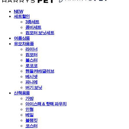
NEW
세트할인
3종세트
콤비세트
컴포터 보닛세트
여름상품
유모차용품
라이너
컴포터
볼스터
로코코
핸들커버/글러브
베시넷
파니에
버기 보닛
산책용품
가방
아이스팩 & 핫팩 파우치
인형
베일
블랭킷
코스터