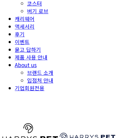
코스터
버기 로브
캐리웨어
액세서리
후기
이벤트
묻고 답하기
제품 사용 안내
About us
브랜드 소개
입점처 안내
기업회원전용
HARRYSPET