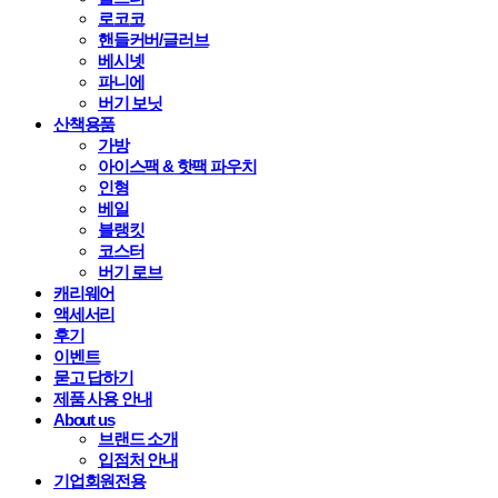
로코코
핸들커버/글러브
베시넷
파니에
버기 보닛
산책용품
가방
아이스팩 & 핫팩 파우치
인형
베일
블랭킷
코스터
버기 로브
캐리웨어
액세서리
후기
이벤트
묻고 답하기
제품 사용 안내
About us
브랜드 소개
입점처 안내
기업회원전용