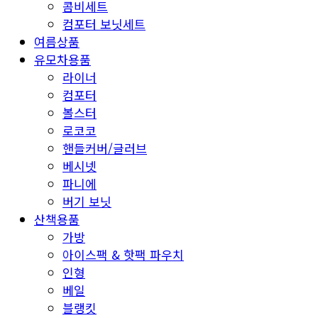
콤비세트
컴포터 보닛세트
여름상품
유모차용품
라이너
컴포터
볼스터
로코코
핸들커버/글러브
베시넷
파니에
버기 보닛
산책용품
가방
아이스팩 & 핫팩 파우치
인형
베일
블랭킷