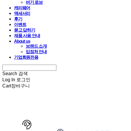
버기 로브
캐리웨어
액세서리
후기
이벤트
묻고 답하기
제품 사용 안내
About us
브랜드 소개
입점처 안내
기업회원전용
Search
검색
Log In
로그인
Cart
장바구니
HARRYSPET