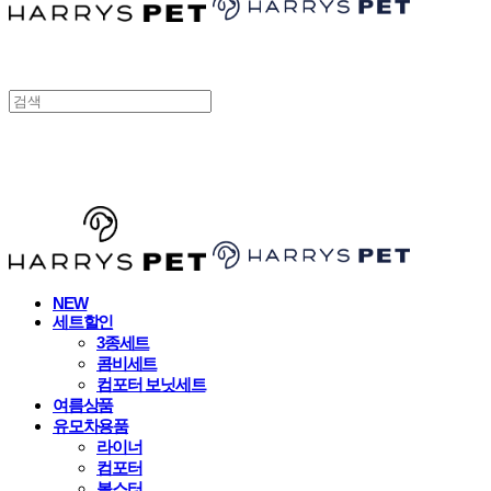
HARRYSPET
NEW
세트할인
3종세트
콤비세트
컴포터 보닛세트
여름상품
유모차용품
라이너
컴포터
볼스터