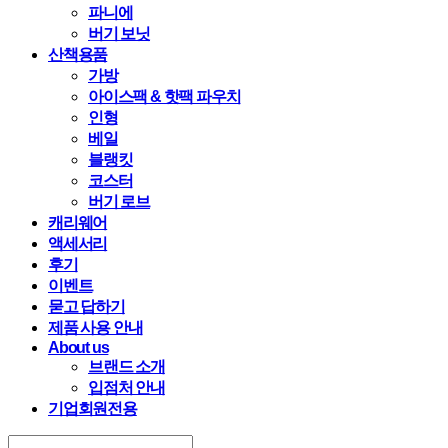
파니에
버기 보닛
산책용품
가방
아이스팩 & 핫팩 파우치
인형
베일
블랭킷
코스터
버기 로브
캐리웨어
액세서리
후기
이벤트
묻고 답하기
제품 사용 안내
About us
브랜드 소개
입점처 안내
기업회원전용