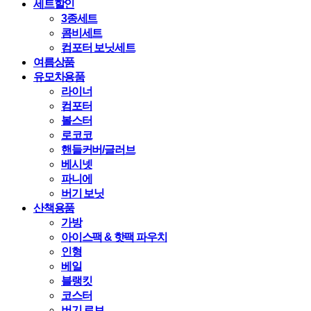
세트할인
3종세트
콤비세트
컴포터 보닛세트
여름상품
유모차용품
라이너
컴포터
볼스터
로코코
핸들커버/글러브
베시넷
파니에
버기 보닛
산책용품
가방
아이스팩 & 핫팩 파우치
인형
베일
블랭킷
코스터
버기 로브