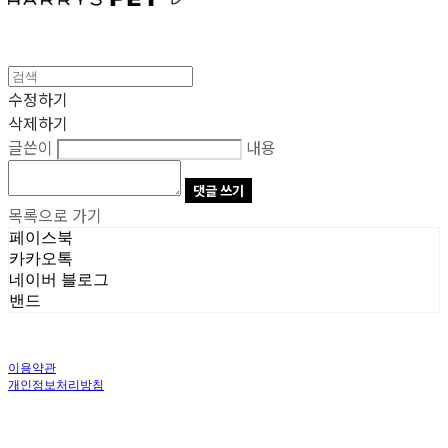
수정하기
삭제하기
글쓴이
내용
댓글 쓰기
목록으로 가기
페이스북
카카오톡
네이버 블로그
밴드
이용약관
개인정보처리방침
사업자정보확인
상호: 주식회사 오브앤 | 대표: 유정훈 | 개인정보관리책임자: 정준영 | 전화: 070-