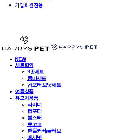
기업회원전용
HARRYSPET
NEW
세트할인
3종세트
콤비세트
컴포터 보닛세트
여름상품
유모차용품
라이너
컴포터
볼스터
로코코
핸들커버/글러브
베시넷