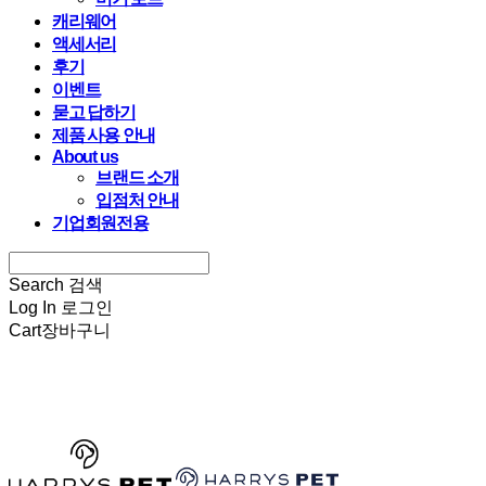
캐리웨어
액세서리
후기
이벤트
묻고 답하기
제품 사용 안내
About us
브랜드 소개
입점처 안내
기업회원전용
Search
검색
Log In
로그인
Cart
장바구니
HARRYSPET