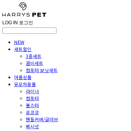
LOG IN
로그인
NEW
세트할인
3종세트
콤비세트
컴포터 보닛세트
여름상품
유모차용품
라이너
컴포터
볼스터
로코코
핸들커버/글러브
베시넷