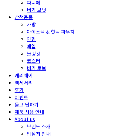
파니에
버기 보닛
산책용품
가방
아이스팩 & 핫팩 파우치
인형
베일
블랭킷
코스터
버기 로브
캐리웨어
액세서리
후기
이벤트
묻고 답하기
제품 사용 안내
About us
브랜드 소개
입점처 안내