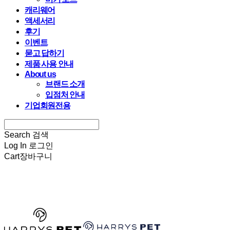
캐리웨어
액세서리
후기
이벤트
묻고 답하기
제품 사용 안내
About us
브랜드 소개
입점처 안내
기업회원전용
Search
검색
Log In
로그인
Cart
장바구니
HARRYSPET