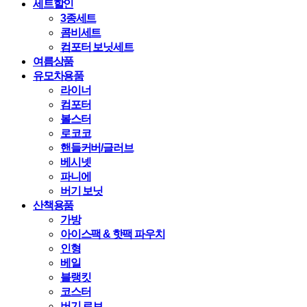
세트할인
3종세트
콤비세트
컴포터 보닛세트
여름상품
유모차용품
라이너
컴포터
볼스터
로코코
핸들커버/글러브
베시넷
파니에
버기 보닛
산책용품
가방
아이스팩 & 핫팩 파우치
인형
베일
블랭킷
코스터
버기 로브