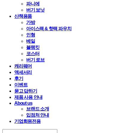
파니에
버기 보닛
산책용품
가방
아이스팩 & 핫팩 파우치
인형
베일
블랭킷
코스터
버기 로브
캐리웨어
액세서리
후기
이벤트
묻고 답하기
제품 사용 안내
About us
브랜드 소개
입점처 안내
기업회원전용