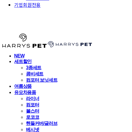
기업회원전용
HARRYSPET
NEW
세트할인
3종세트
콤비세트
컴포터 보닛세트
여름상품
유모차용품
라이너
컴포터
볼스터
로코코
핸들커버/글러브
베시넷