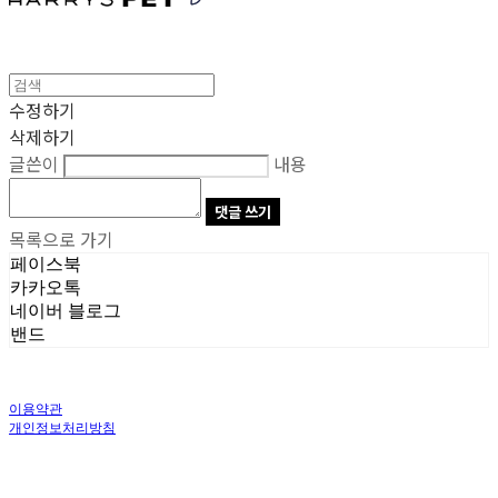
수정하기
삭제하기
글쓴이
내용
댓글 쓰기
목록으로 가기
페이스북
카카오톡
네이버 블로그
밴드
이용약관
개인정보처리방침
사업자정보확인
상호: 주식회사 오브앤 | 대표: 유정훈 | 개인정보관리책임자: 정준영 | 전화: 070-