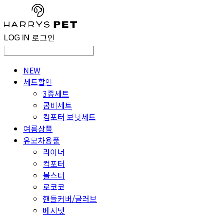
LOG IN
로그인
NEW
세트할인
3종세트
콤비세트
컴포터 보닛세트
여름상품
유모차용품
라이너
컴포터
볼스터
로코코
핸들커버/글러브
베시넷