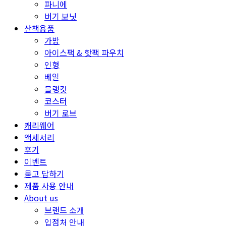
파니에
버기 보닛
산책용품
가방
아이스팩 & 핫팩 파우치
인형
베일
블랭킷
코스터
버기 로브
캐리웨어
액세서리
후기
이벤트
묻고 답하기
제품 사용 안내
About us
브랜드 소개
입점처 안내