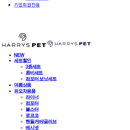
기업회원전용
HARRYSPET
NEW
세트할인
3종세트
콤비세트
컴포터 보닛세트
여름상품
유모차용품
라이너
컴포터
볼스터
로코코
핸들커버/글러브
베시넷