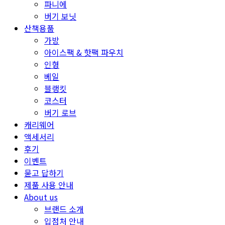
파니에
버기 보닛
산책용품
가방
아이스팩 & 핫팩 파우치
인형
베일
블랭킷
코스터
버기 로브
캐리웨어
액세서리
후기
이벤트
묻고 답하기
제품 사용 안내
About us
브랜드 소개
입점처 안내