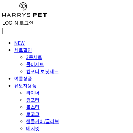
LOG IN
로그인
NEW
세트할인
3종세트
콤비세트
컴포터 보닛세트
여름상품
유모차용품
라이너
컴포터
볼스터
로코코
핸들커버/글러브
베시넷