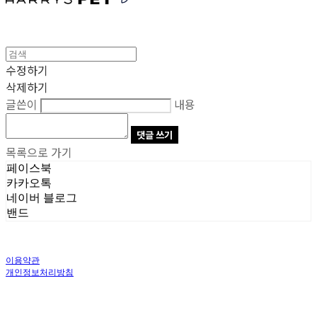
수정하기
삭제하기
글쓴이
내용
댓글 쓰기
목록으로 가기
페이스북
카카오톡
네이버 블로그
밴드
이용약관
개인정보처리방침
사업자정보확인
상호: 주식회사 오브앤 | 대표: 유정훈 | 개인정보관리책임자: 정준영 | 전화: 070-