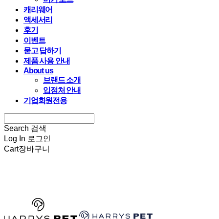
캐리웨어
액세서리
후기
이벤트
묻고 답하기
제품 사용 안내
About us
브랜드 소개
입점처 안내
기업회원전용
Search
검색
Log In
로그인
Cart
장바구니
HARRYSPET