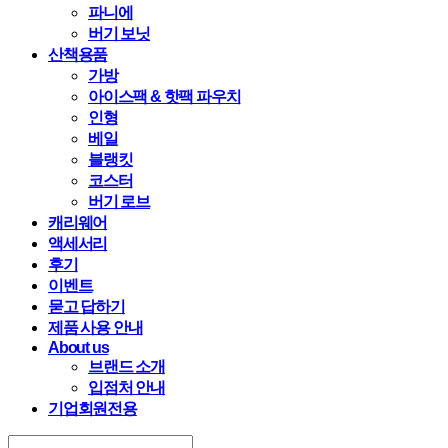
파니에
버기 보닛
산책용품
가방
아이스팩 & 핫팩 파우치
인형
베일
블랭킷
코스터
버기 로브
캐리웨어
액세서리
후기
이벤트
묻고 답하기
제품 사용 안내
About us
브랜드 소개
입점처 안내
기업회원전용