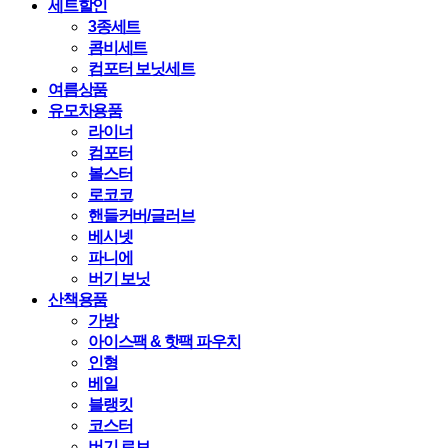
세트할인
3종세트
콤비세트
컴포터 보닛세트
여름상품
유모차용품
라이너
컴포터
볼스터
로코코
핸들커버/글러브
베시넷
파니에
버기 보닛
산책용품
가방
아이스팩 & 핫팩 파우치
인형
베일
블랭킷
코스터
버기 로브