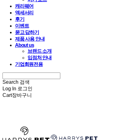
캐리웨어
액세서리
후기
이벤트
묻고 답하기
제품 사용 안내
About us
브랜드 소개
입점처 안내
기업회원전용
Search
검색
Log In
로그인
Cart
장바구니
HARRYSPET