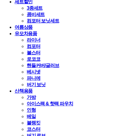
세트할인
3종세트
콤비세트
컴포터 보닛세트
여름상품
유모차용품
라이너
컴포터
볼스터
로코코
핸들커버/글러브
베시넷
파니에
버기 보닛
산책용품
가방
아이스팩 & 핫팩 파우치
인형
베일
블랭킷
코스터
버기 로브