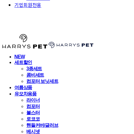
기업회원전용
HARRYSPET
NEW
세트할인
3종세트
콤비세트
컴포터 보닛세트
여름상품
유모차용품
라이너
컴포터
볼스터
로코코
핸들커버/글러브
베시넷