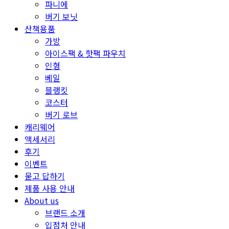
파니에
버기 보닛
산책용품
가방
아이스팩 & 핫팩 파우치
인형
베일
블랭킷
코스터
버기 로브
캐리웨어
액세서리
후기
이벤트
묻고 답하기
제품 사용 안내
About us
브랜드 소개
입점처 안내