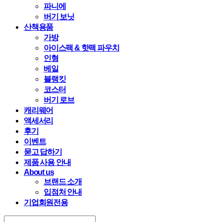
파니에
버기 보닛
산책용품
가방
아이스팩 & 핫팩 파우치
인형
베일
블랭킷
코스터
버기 로브
캐리웨어
액세서리
후기
이벤트
묻고 답하기
제품 사용 안내
About us
브랜드 소개
입점처 안내
기업회원전용