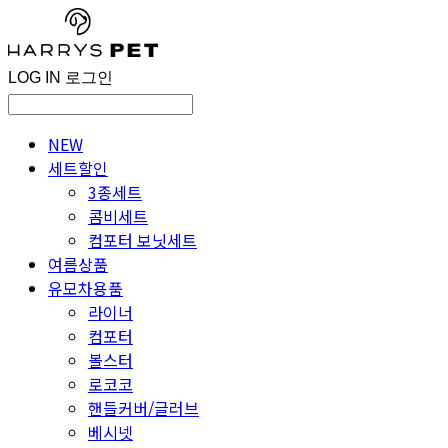
LOG IN
로그인
NEW
세트할인
3종세트
콤비세트
컴포터 보닛세트
여름상품
유모차용품
라이너
컴포터
볼스터
로코코
핸들커버/글러브
베시넷