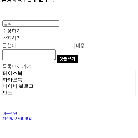
수정하기
삭제하기
글쓴이
내용
댓글 쓰기
목록으로 가기
페이스북
카카오톡
네이버 블로그
밴드
이용약관
개인정보처리방침
사업자정보확인
상호: 주식회사 오브앤 | 대표: 유정훈 | 개인정보관리책임자: 정준영 | 전화: 070-