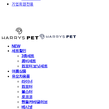
기업회원전용
HARRYSPET
NEW
세트할인
3종세트
콤비세트
컴포터 보닛세트
여름상품
유모차용품
라이너
컴포터
볼스터
로코코
핸들커버/글러브
베시넷