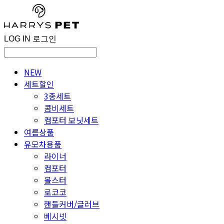
LOG IN
로그인
NEW
세트할인
3종세트
콤비세트
컴포터 보닛세트
여름상품
유모차용품
라이너
컴포터
볼스터
로코코
핸들커버/글러브
베시넷