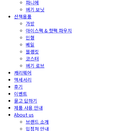
파니에
버기 보닛
산책용품
가방
아이스팩 & 핫팩 파우치
인형
베일
블랭킷
코스터
버기 로브
캐리웨어
액세서리
후기
이벤트
묻고 답하기
제품 사용 안내
About us
브랜드 소개
입점처 안내