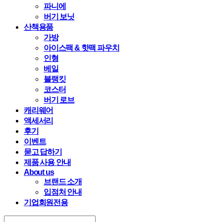
파니에
버기 보닛
산책용품
가방
아이스팩 & 핫팩 파우치
인형
베일
블랭킷
코스터
버기 로브
캐리웨어
액세서리
후기
이벤트
묻고 답하기
제품 사용 안내
About us
브랜드 소개
입점처 안내
기업회원전용