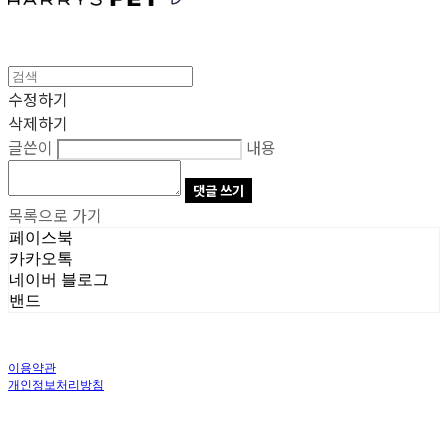
수정하기
삭제하기
글쓴이
내용
댓글 쓰기
목록으로 가기
페이스북
카카오톡
네이버 블로그
밴드
이용약관
개인정보처리방침
사업자정보확인
상호: 주식회사 오브앤 | 대표: 유정훈 | 개인정보관리책임자: 정준영 | 전화: 070-