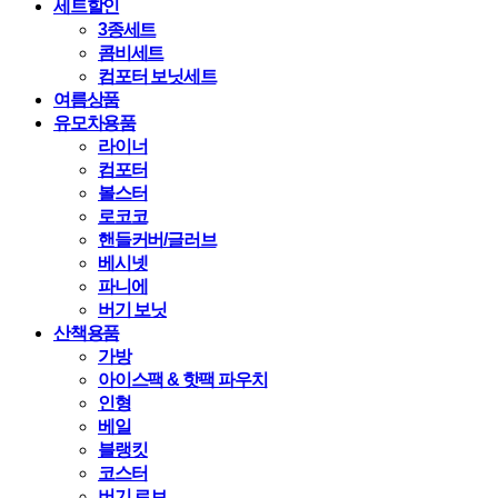
세트할인
3종세트
콤비세트
컴포터 보닛세트
여름상품
유모차용품
라이너
컴포터
볼스터
로코코
핸들커버/글러브
베시넷
파니에
버기 보닛
산책용품
가방
아이스팩 & 핫팩 파우치
인형
베일
블랭킷
코스터
버기 로브