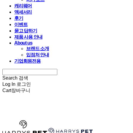
캐리웨어
액세서리
후기
이벤트
묻고 답하기
제품 사용 안내
About us
브랜드 소개
입점처 안내
기업회원전용
Search
검색
Log In
로그인
Cart
장바구니
HARRYSPET