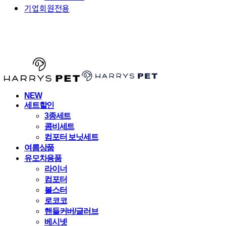
기업회원전용
HARRYSPET
NEW
세트할인
3종세트
콤비세트
컴포터 보닛세트
여름상품
유모차용품
라이너
컴포터
볼스터
로코코
핸들커버/글러브
베시넷