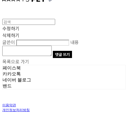
수정하기
삭제하기
글쓴이
내용
댓글 쓰기
목록으로 가기
페이스북
카카오톡
네이버 블로그
밴드
이용약관
개인정보처리방침
사업자정보확인
상호: 주식회사 오브앤 | 대표: 유정훈 | 개인정보관리책임자: 정준영 | 전화: 070-