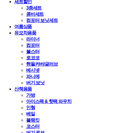
세트할인
3종세트
콤비세트
컴포터 보닛세트
여름상품
유모차용품
라이너
컴포터
볼스터
로코코
핸들커버/글러브
베시넷
파니에
버기 보닛
산책용품
가방
아이스팩 & 핫팩 파우치
인형
베일
블랭킷
코스터
버기 로브