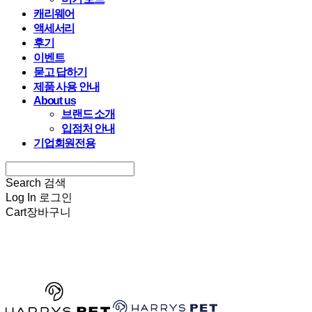
캐리웨어
액세서리
후기
이벤트
묻고 답하기
제품 사용 안내
About us
브랜드 소개
입점처 안내
기업회원전용
Search
검색
Log In
로그인
Cart
장바구니
HARRYSPET