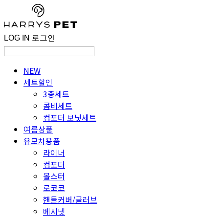
LOG IN
로그인
NEW
세트할인
3종세트
콤비세트
컴포터 보닛세트
여름상품
유모차용품
라이너
컴포터
볼스터
로코코
핸들커버/글러브
베시넷