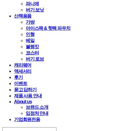
파니에
버기 보닛
산책용품
가방
아이스팩 & 핫팩 파우치
인형
베일
블랭킷
코스터
버기 로브
캐리웨어
액세서리
후기
이벤트
묻고 답하기
제품 사용 안내
About us
브랜드 소개
입점처 안내
기업회원전용